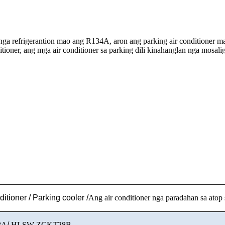
nga refrigerantion mao ang R134A, aron ang parking air conditioner ma
itioner, ang mga air conditioner sa parking dili kinahanglan nga mosa
ditioner / Parking cooler /
Ang air conditioner nga paradahan sa atop 
8A
/
HLSW-ZCKT28B