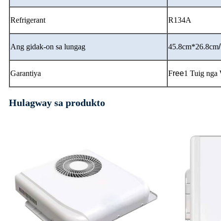
Refrigerant
R134A
Ang gidak-on sa lungag
45.8cm*26.8cm
Garantiya
F
ree
1 Tuig nga
Hulagway sa produkto