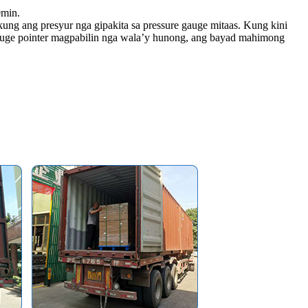
0min.
kung ang presyur nga gipakita sa pressure gauge mitaas. Kung kini
gauge pointer magpabilin nga wala’y hunong, ang bayad mahimong