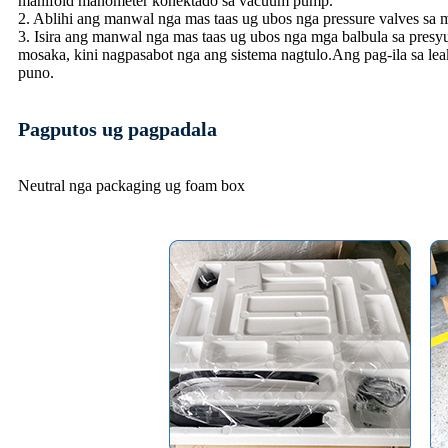
manifold manometer konektado sa vacuum pump.
2. Ablihi ang manwal nga mas taas ug ubos nga pressure valves s
3. Isira ang manwal nga mas taas ug ubos nga mga balbula sa presyu
mosaka, kini nagpasabot nga ang sistema nagtulo.Ang pag-ila sa 
puno.
Pagputos ug pagpadala
Neutral nga packaging ug foam box