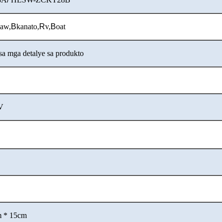
aw,
B
kanato,
R
v,
B
oat
sa mga detalye sa produkto
V
m * 15cm