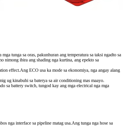
sa mga tunga sa oras, pakunhuran ang temperatura sa taksi ngadto sa
o nimong ibira ang shading nga kurtina, ang epekto sa
ration effect.Ang ECO usa ka mode sa ekonomiya, nga angay alang
mig ug kinabuhi sa baterya sa air conditioning mas maayo.
tado sa battery switch, tungod kay ang mga electrical nga mga
bos nga interface sa pipeline matag usa.Ang tunga nga hose sa