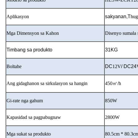
Aplikasyon
sakyanan,
T
hug
Mga Dimensyon sa Kahon
Disenyo sumala 
Timbang sa produkto
31KG
Boltahe
DC
12V
/ DC24
Ang gidaghanon sa sirkulasyon sa hangin
450㎥/h
Gi-rate nga gahum
850W
Kapasidad sa pagpabugnaw
2800W
Mga sukat sa produkto
80.5cm * 80.3c