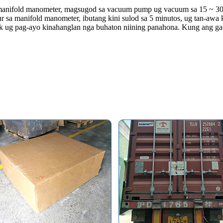
a manifold manometer, magsugod sa vacuum pump ug vacuum sa 15 ~ 3
r sa manifold manometer, ibutang kini sulod sa 5 minutos, ug tan-awa 
leak ug pag-ayo kinahanglan nga buhaton niining panahona. Kung ang 