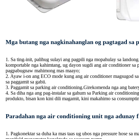
Mga butang nga nagkinahanglan og pagtagad sa pa
1. Sa ting-init, palihug sulayi ang pagpili nga mopahulay sa landon
komportable nga kahimtang, ug dayon sugdi ang air conditioner sa
pagpabugnaw mahimong mas maayo;
2. Ayaw i-on ang ECO mode kung ang air conditioner magsugod sa t
sa paggamit sa gabii.
3. Paggamit sa parking air conditioning.Girekomenda nga ang batery
4. Sa diha nga ang pag-instalar sa gahum sa Parking air conditionin
produkto, bisan kon kini dili magamit, kini makahimo sa consumpti
Paradahan nga air conditioning unit nga adunay 
1. Pagkonektar sa duha ka mas taas ug ubos nga pressure hose sa m