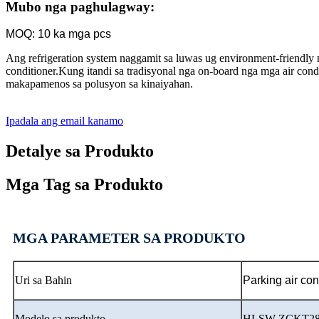
Mubo nga paghulagway:
MOQ: 10 ka mga pcs
Ang refrigeration system naggamit sa luwas ug environment-friendly 
conditioner.Kung itandi sa tradisyonal nga on-board nga mga air cond
makapamenos sa polusyon sa kinaiyahan.
Ipadala ang email kanamo
Detalye sa Produkto
Mga Tag sa Produkto
MGA PARAMETER SA PRODUKTO
Uri sa Bahin
Parking air con
Modelo sa produkto
HLSW-ZCKT2