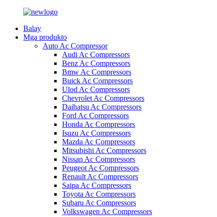
Balay
Mga produkto
Auto Ac Compressor
Audi Ac Compressors
Benz Ac Compressors
Bmw Ac Compressors
Buick Ac Compressors
Ulod Ac Compressors
Chevrolet Ac Compressors
Daihatsu Ac Compressors
Ford Ac Compressors
Honda Ac Compressors
Isuzu Ac Compressors
Mazda Ac Compressors
Mitsubishi Ac Compressors
Nissan Ac Compressors
Peugeot Ac Compressors
Renault Ac Compressors
Saipa Ac Compressors
Toyota Ac Compressors
Subaru Ac Compressors
Volkswagen Ac Compressors