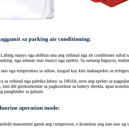
ggamit sa parking air conditioning:
g.Labing maayo nga ablihan una ang orihinal nga air conditioner sulod 
 parking, nga adunay mas maayo nga epekto. Sa samang higayon, mahim
aas nga temperatura sa adlaw, tungod kay kini makaapekto sa refrige
a sa orihinal nga pabrika labaw sa 180Ah, aron ang epekto sa pagpala
g, kini dili girekomendar sa pagkonektar sa battery direkta, apan konek
ng panghitabo sa gahum.
fluorine operation mode:
anifold manometer gamit ang compressor, o ikonektar ang mas taas ug u