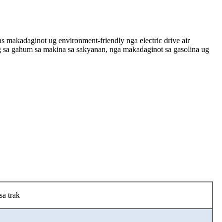
s makadaginot ug environment-friendly nga electric drive air
lig sa gahum sa makina sa sakyanan, nga makadaginot sa gasolina ug
sa trak