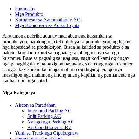
Panimalay
Mga Produkto
Kompresor sa Awtomatikong AC
Mga Kompresor sa Ac sa Toyota
Ang among pabrika adunay mga abanteng kagamitan sa
produksiyon, hamtong nga teknolohiya sa produksiyon, ug lig-on
nga kapasidad sa produksiyon. Bisan sa kalidad sa produkto o sa
pakete, komitado kami sa paghatag sa labing maayo sa mga
kustomer. Base sa pagsalig sa usag usa, nagtukod kami og dugay
nga panaghigalaay ug pakigtambayayong sa among mga kustomer.
Tungod kay andam kami nga mohimo og dugang pa, igo nga
masaligon nga mahimong imong unang kapilian ug permanente nga
kauban niini nga natad.
Mga Kategorya
Aircon sa Paradahan
Integrated Parking AC
Split Parking AC
Natago nga Parking AC
Air Conditioner sa RV
Yunit sa Truck nga Gipabugnaw
Pampainit sa Paradahan