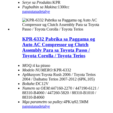
Serye sa Produkto:
KPR
Pagbalhin sa Makina:
1300cc
pangutana
detalye
KPR-6332 Pabrika sa Paggama og
Auto AC Compressor ug Clutch
Assembly Para sa Toyota Passo /
Toyota Corolla / Toyota Terios
MOQ:
4 ka piraso
Modelo NUMERO:
KPR-6332
Aplikasyon:
Toyota Rush 2006 / Toyota Terios
2004 / Daihatsu Terios 2007-2012 (6PK,105)
Boltahe:
DC12V
Numero sa OEM:
447160-2270 / 447190-6121 /
88310-B4060 / 447260-5820 / 88310-B1010 /
88310-B4060
Mga parametro sa pulley:
4PK/φ92.5MM
pangutana
detalye