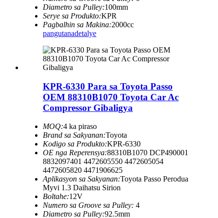
Diametro sa Pulley:
100mm
Serye sa Produkto:
KPR
Pagbalhin sa Makina:
2000cc
pangutana
detalye
KPR-6330 Para sa Toyota Passo
OEM 88310B1070 Toyota Car Ac
Compressor Gibaligya
MOQ:
4 ka piraso
Brand sa Sakyanan:
Toyota
Kodigo sa Produkto:
KPR-6330
OE nga Reperensya:
88310B1070 DCP490001
8832097401 4472605550 4472605054
4472605820 4471906625
Aplikasyon sa Sakyanan:
Toyota Passo Perodua
Myvi 1.3 Daihatsu Sirion
Boltahe:
12V
Numero sa Groove sa Pulley:
4
Diametro sa Pulley:
92.5mm