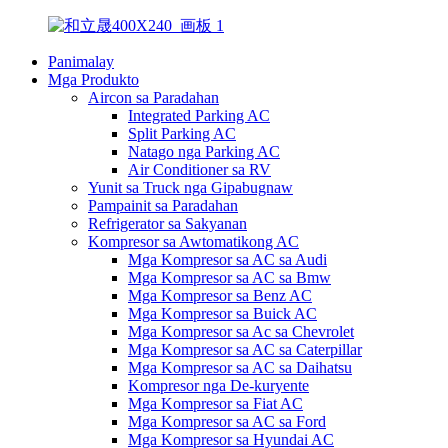
Panimalay
Mga Produkto
Aircon sa Paradahan
Integrated Parking AC
Split Parking AC
Natago nga Parking AC
Air Conditioner sa RV
Yunit sa Truck nga Gipabugnaw
Pampainit sa Paradahan
Refrigerator sa Sakyanan
Kompresor sa Awtomatikong AC
Mga Kompresor sa AC sa Audi
Mga Kompresor sa AC sa Bmw
Mga Kompresor sa Benz AC
Mga Kompresor sa Buick AC
Mga Kompresor sa Ac sa Chevrolet
Mga Kompresor sa AC sa Caterpillar
Mga Kompresor sa AC sa Daihatsu
Kompresor nga De-kuryente
Mga Kompresor sa Fiat AC
Mga Kompresor sa AC sa Ford
Mga Kompresor sa Hyundai AC