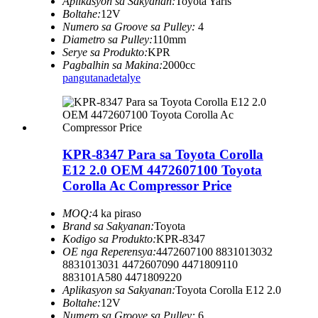
Aplikasyon sa Sakyanan:
Toyota Yaris
Boltahe:
12V
Numero sa Groove sa Pulley:
4
Diametro sa Pulley:
110mm
Serye sa Produkto:
KPR
Pagbalhin sa Makina:
2000cc
pangutana
detalye
KPR-8347 Para sa Toyota Corolla
E12 2.0 OEM 4472607100 Toyota
Corolla Ac Compressor Price
MOQ:
4 ka piraso
Brand sa Sakyanan:
Toyota
Kodigo sa Produkto:
KPR-8347
OE nga Reperensya:
4472607100 8831013032
8831013031 4472607090 4471809110
883101A580 4471809220
Aplikasyon sa Sakyanan:
Toyota Corolla E12 2.0
Boltahe:
12V
Numero sa Groove sa Pulley:
6