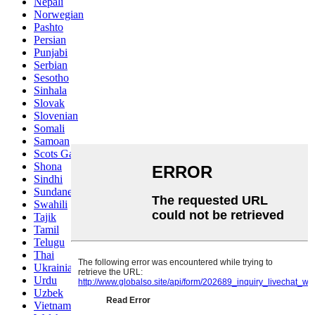
Nepali
Norwegian
Pashto
Persian
Punjabi
Serbian
Sesotho
Sinhala
Slovak
Slovenian
Somali
Samoan
Scots Gaelic
Shona
Sindhi
Sundanese
Swahili
Tajik
Tamil
Telugu
Thai
Ukrainian
Urdu
Uzbek
Vietnamese