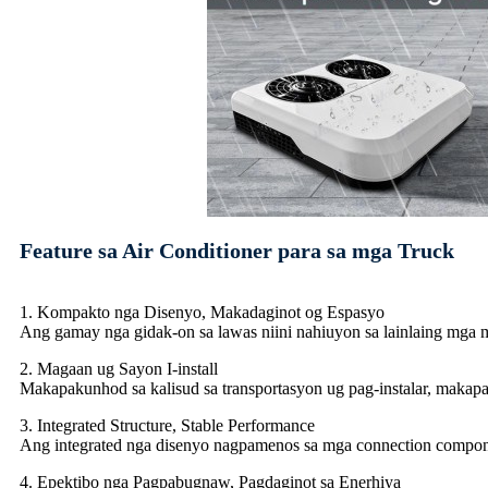
Feature sa Air Conditioner para sa mga Truck
1. Kompakto nga Disenyo, Makadaginot og Espasyo
Ang gamay nga gidak-on sa lawas niini nahiuyon sa lainlaing mga mod
2. Magaan ug Sayon I-install
Makapakunhod sa kalisud sa transportasyon ug pag-instalar, makapa
3. Integrated Structure, Stable Performance
Ang integrated nga disenyo nagpamenos sa mga connection componen
4. Epektibo nga Pagpabugnaw, Pagdaginot sa Enerhiya