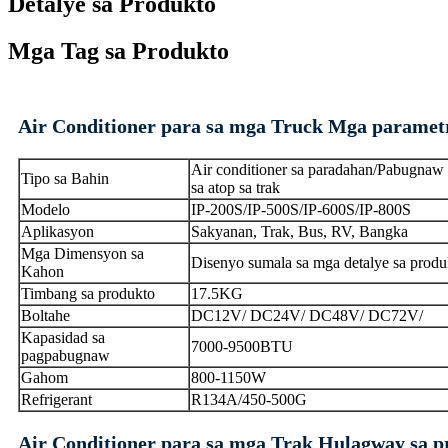
Detalye sa Produkto
Mga Tag sa Produkto
Air Conditioner para sa mga Truck Mga paramet
Air conditioner sa paradahan/Pabugnaw 
Tipo sa Bahin
sa atop sa trak
Modelo
IP-200S/IP-500S/IP-600S/IP-800S
Aplikasyon
Sakyanan, Trak, Bus, RV, Bangka
Mga Dimensyon sa
Disenyo sumala sa mga detalye sa produ
Kahon
Timbang sa produkto
17.5KG
Boltahe
DC12V/ DC24V/ DC48V/ DC72V/
Kapasidad sa
7000-9500BTU
pagpabugnaw
Gahom
800-1150W
Refrigerant
R134A/450-500G
Air Conditioner para sa mga Trak Hulagway sa p