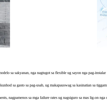
elo sa sakyanan, nga nagtugot sa flexible ug sayon ​​nga pag-instalar
kunhod sa gasto sa pag-usab, ug makapauswag sa kasinatian sa tiggami
ts, nagpamenos sa mga failure rates ug nagsiguro sa mas lig-on nga 