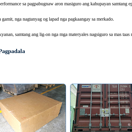
a performance sa pagpabugnaw aron masiguro ang kahupayan samtang e
 gamit, nga nagtanyag og lapad nga pagkaangay sa merkado.
yanan, samtang ang lig-on nga mga materyales nagsiguro sa mas taas n
 Pagpadala