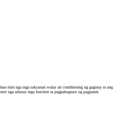
an niini nga mga sakyanan walay air conditioning ug gagmay ra ang
oner nga adunay mga function sa pagpabugnaw ug pagpainit.