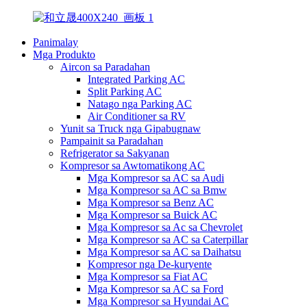
Panimalay
Mga Produkto
Aircon sa Paradahan
Integrated Parking AC
Split Parking AC
Natago nga Parking AC
Air Conditioner sa RV
Yunit sa Truck nga Gipabugnaw
Pampainit sa Paradahan
Refrigerator sa Sakyanan
Kompresor sa Awtomatikong AC
Mga Kompresor sa AC sa Audi
Mga Kompresor sa AC sa Bmw
Mga Kompresor sa Benz AC
Mga Kompresor sa Buick AC
Mga Kompresor sa Ac sa Chevrolet
Mga Kompresor sa AC sa Caterpillar
Mga Kompresor sa AC sa Daihatsu
Kompresor nga De-kuryente
Mga Kompresor sa Fiat AC
Mga Kompresor sa AC sa Ford
Mga Kompresor sa Hyundai AC