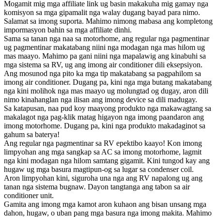
Mogamit mig mga affiliate link ug basin makakuha mig gamay nga
komisyon sa mga gipamalit nga walay dugang bayad para nimo.
Salamat sa imong suporta. Mahimo nimong mabasa ang kompletong
impormasyon bahin sa mga affiliate dinhi.
Sama sa tanan nga naa sa motorhome, ang regular nga pagmentinar
ug pagmentinar makatabang niini nga modagan nga mas hilom ug
mas maayo. Mahimo pa gani niini nga mapalawig ang kinabuhi sa
mga sistema sa RV, ug ang imong air conditioner dili eksepsiyon.
Ang mosunod nga pito ka mga tip makatabang sa pagpahilom sa
imong air conditioner. Dugang pa, kini nga mga butang makatabang
nga kini molihok nga mas maayo ug molungtad og dugay, aron dili
nimo kinahanglan nga ilisan ang imong device sa dili madugay.
Sa katapusan, naa pud koy maayong produkto nga makawagtang sa
makalagot nga pag-klik matag higayon nga imong paandaron ang
imong motorhome. Dugang pa, kini nga produkto makadaginot sa
gahum sa baterya!
Ang regular nga pagmentinar sa RV epektibo kaayo! Kon imong
limpyohan ang mga sangkap sa AC sa imong motorhome, lagmit
nga kini modagan nga hilom samtang gigamit. Kini tungod kay ang
hugaw ug mga basura magtipun-og sa lugar sa condenser coil.
Aron limpyohan kini, siguroha una nga ang RV napalong ug ang
tanan nga sistema bugnaw. Dayon tangtanga ang tabon sa air
conditioner unit.
Gamita ang imong mga kamot aron kuhaon ang bisan unsang mga
dahon, hugaw, o uban pang mga basura nga imong makita. Mahimo