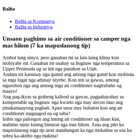
Balita
Balita sa Kompanya
Balita sa Industriya
Unsaon paghimo sa air conditioner sa camper nga
mas hilom (7 ka mapuslanong tip)
Ambot lang ninyo, pero ganahan mi sa lain-laing klima kon
mobiyahe mi. Ganahan mi usahay sa bugnaw nga temperatura sa
Upper Peninsula ug sa init nga panahon sa Utah.
Andam mi kanunay nga ipainit ang among mga gamit kon mobisita
sa mga lugar nga adunay niyebe. Kon init sa gawas, among
sigurohon nga ang among mga air conditioner nagtrabaho og
maayo!
Ang pag-ikyas sa grabeng kalisod sa gawas, pagpahayahay sa
komportable ug bugnaw nga kwarto nga may aircon mao ang
pinakamaayong pagbati. Apan unsa may buhaton kon ang air
conditioner magsugod na og saba?
Imbis nga palongon ang imong air conditioner ug ilisan kini,
mahimo nimo kining himuon nga mas hilom. Ania ang pito ka
mapuslanong mga tip aron matabangan ka nga mokalma sa usa ka
sobra ka-aktibo nga makina!