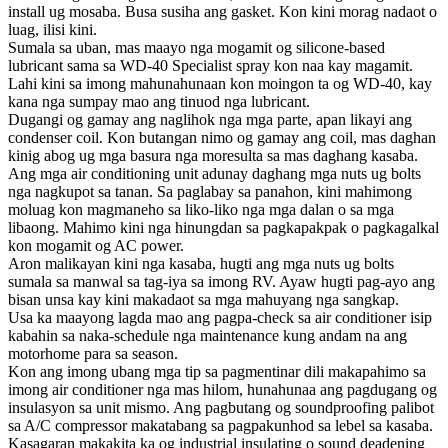
install ug mosaba. Busa susiha ang gasket. Kon kini morag nadaot o
luag, ilisi kini.
Sumala sa uban, mas maayo nga mogamit og silicone-based
lubricant sama sa WD-40 Specialist spray kon naa kay magamit.
Lahi kini sa imong mahunahunaan kon moingon ta og WD-40, kay
kana nga sumpay mao ang tinuod nga lubricant.
Dugangi og gamay ang naglihok nga mga parte, apan likayi ang
condenser coil. Kon butangan nimo og gamay ang coil, mas daghan
kinig abog ug mga basura nga moresulta sa mas daghang kasaba.
Ang mga air conditioning unit adunay daghang mga nuts ug bolts
nga nagkupot sa tanan. Sa paglabay sa panahon, kini mahimong
moluag kon magmaneho sa liko-liko nga mga dalan o sa mga
libaong. Mahimo kini nga hinungdan sa pagkapakpak o pagkagalkal
kon mogamit og AC power.
Aron malikayan kini nga kasaba, hugti ang mga nuts ug bolts
sumala sa manwal sa tag-iya sa imong RV. Ayaw hugti pag-ayo ang
bisan unsa kay kini makadaot sa mga mahuyang nga sangkap.
Usa ka maayong lagda mao ang pagpa-check sa air conditioner isip
kabahin sa naka-schedule nga maintenance kung andam na ang
motorhome para sa season.
Kon ang imong ubang mga tip sa pagmentinar dili makapahimo sa
imong air conditioner nga mas hilom, hunahunaa ang pagdugang og
insulasyon sa unit mismo. Ang pagbutang og soundproofing palibot
sa A/C compressor makatabang sa pagpakunhod sa lebel sa kasaba.
Kasagaran makakita ka og industrial insulating o sound deadening