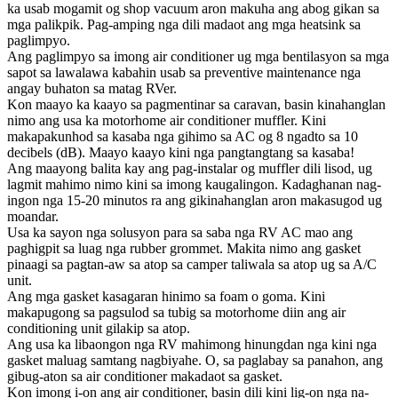
ka usab mogamit og shop vacuum aron makuha ang abog gikan sa
mga palikpik. Pag-amping nga dili madaot ang mga heatsink sa
paglimpyo.
Ang paglimpyo sa imong air conditioner ug mga bentilasyon sa mga
sapot sa lawalawa kabahin usab sa preventive maintenance nga
angay buhaton sa matag RVer.
Kon maayo ka kaayo sa pagmentinar sa caravan, basin kinahanglan
nimo ang usa ka motorhome air conditioner muffler. Kini
makapakunhod sa kasaba nga gihimo sa AC og 8 ngadto sa 10
decibels (dB). Maayo kaayo kini nga pangtangtang sa kasaba!
Ang maayong balita kay ang pag-instalar og muffler dili lisod, ug
lagmit mahimo nimo kini sa imong kaugalingon. Kadaghanan nag-
ingon nga 15-20 minutos ra ang gikinahanglan aron makasugod ug
moandar.
Usa ka sayon ​​nga solusyon para sa saba nga RV AC mao ang
paghigpit sa luag nga rubber grommet. Makita nimo ang gasket
pinaagi sa pagtan-aw sa atop sa camper taliwala sa atop ug sa A/C
unit.
Ang mga gasket kasagaran hinimo sa foam o goma. Kini
makapugong sa pagsulod sa tubig sa motorhome diin ang air
conditioning unit gilakip sa atop.
Ang usa ka libaongon nga RV mahimong hinungdan nga kini nga
gasket maluag samtang nagbiyahe. O, sa paglabay sa panahon, ang
gibug-aton sa air conditioner makadaot sa gasket.
Kon imong i-on ang air conditioner, basin dili kini lig-on nga na-