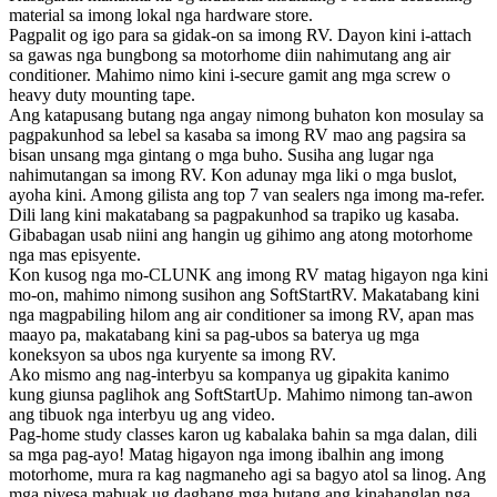
material sa imong lokal nga hardware store.
Pagpalit og igo para sa gidak-on sa imong RV. Dayon kini i-attach
sa gawas nga bungbong sa motorhome diin nahimutang ang air
conditioner. Mahimo nimo kini i-secure gamit ang mga screw o
heavy duty mounting tape.
Ang katapusang butang nga angay nimong buhaton kon mosulay sa
pagpakunhod sa lebel sa kasaba sa imong RV mao ang pagsira sa
bisan unsang mga gintang o mga buho. Susiha ang lugar nga
nahimutangan sa imong RV. Kon adunay mga liki o mga buslot,
ayoha kini. Among gilista ang top 7 van sealers nga imong ma-refer.
Dili lang kini makatabang sa pagpakunhod sa trapiko ug kasaba.
Gibabagan usab niini ang hangin ug gihimo ang atong motorhome
nga mas episyente.
Kon kusog nga mo-CLUNK ang imong RV matag higayon nga kini
mo-on, mahimo nimong susihon ang SoftStartRV. Makatabang kini
nga magpabiling hilom ang air conditioner sa imong RV, apan mas
maayo pa, makatabang kini sa pag-ubos sa baterya ug mga
koneksyon sa ubos nga kuryente sa imong RV.
Ako mismo ang nag-interbyu sa kompanya ug gipakita kanimo
kung giunsa paglihok ang SoftStartUp. Mahimo nimong tan-awon
ang tibuok nga interbyu ug ang video.
Pag-home study classes karon ug kabalaka bahin sa mga dalan, dili
sa mga pag-ayo! Matag higayon nga imong ibalhin ang imong
motorhome, mura ra kag nagmaneho agi sa bagyo atol sa linog. Ang
mga piyesa mabuak ug daghang mga butang ang kinahanglan nga