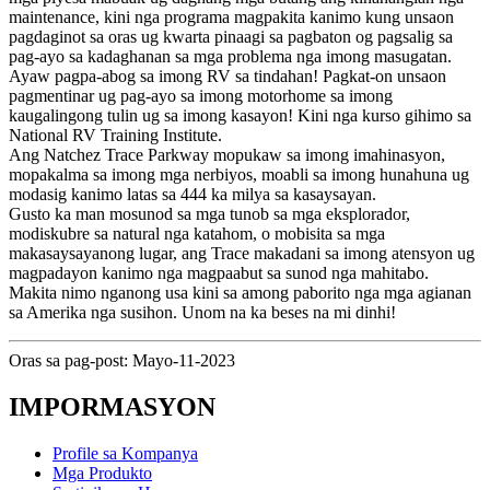
maintenance, kini nga programa magpakita kanimo kung unsaon
pagdaginot sa oras ug kwarta pinaagi sa pagbaton og pagsalig sa
pag-ayo sa kadaghanan sa mga problema nga imong masugatan.
Ayaw pagpa-abog sa imong RV sa tindahan! Pagkat-on unsaon
pagmentinar ug pag-ayo sa imong motorhome sa imong
kaugalingong tulin ug sa imong kasayon! Kini nga kurso gihimo sa
National RV Training Institute.
Ang Natchez Trace Parkway mopukaw sa imong imahinasyon,
mopakalma sa imong mga nerbiyos, moabli sa imong hunahuna ug
modasig kanimo latas sa 444 ka milya sa kasaysayan.
Gusto ka man mosunod sa mga tunob sa mga eksplorador,
modiskubre sa natural nga katahom, o mobisita sa mga
makasaysayanong lugar, ang Trace makadani sa imong atensyon ug
magpadayon kanimo nga magpaabut sa sunod nga mahitabo.
Makita nimo nganong usa kini sa among paborito nga mga agianan
sa Amerika nga susihon. Unom na ka beses na mi dinhi!
Oras sa pag-post: Mayo-11-2023
IMPORMASYON
Profile sa Kompanya
Mga Produkto