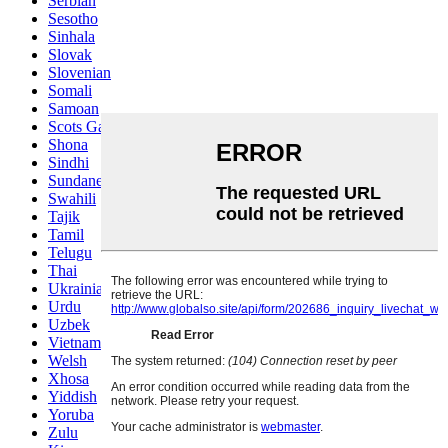
Serbian
Sesotho
Sinhala
Slovak
Slovenian
Somali
Samoan
Scots Gaelic
Shona
Sindhi
Sundanese
Swahili
Tajik
Tamil
Telugu
Thai
Ukrainian
Urdu
Uzbek
Vietnamese
Welsh
Xhosa
Yiddish
Yoruba
Zulu