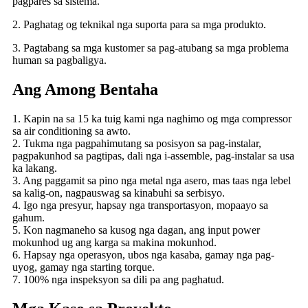
pagpares sa sistema.
2. Paghatag og teknikal nga suporta para sa mga produkto.
3. Pagtabang sa mga kustomer sa pag-atubang sa mga problema
human sa pagbaligya.
Ang Among Bentaha
1. Kapin na sa 15 ka tuig kami nga naghimo og mga compressor
sa air conditioning sa awto.
2. Tukma nga pagpahimutang sa posisyon sa pag-instalar,
pagpakunhod sa pagtipas, dali nga i-assemble, pag-instalar sa usa
ka lakang.
3. Ang paggamit sa pino nga metal nga asero, mas taas nga lebel
sa kalig-on, nagpauswag sa kinabuhi sa serbisyo.
4. Igo nga presyur, hapsay nga transportasyon, mopaayo sa
gahum.
5. Kon nagmaneho sa kusog nga dagan, ang input power
mokunhod ug ang karga sa makina mokunhod.
6. Hapsay nga operasyon, ubos nga kasaba, gamay nga pag-
uyog, gamay nga starting torque.
7. 100% nga inspeksyon sa dili pa ang paghatud.