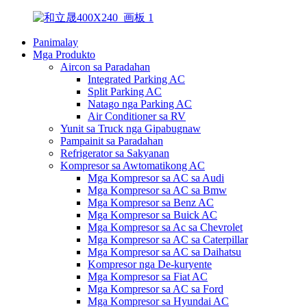
Panimalay
Mga Produkto
Aircon sa Paradahan
Integrated Parking AC
Split Parking AC
Natago nga Parking AC
Air Conditioner sa RV
Yunit sa Truck nga Gipabugnaw
Pampainit sa Paradahan
Refrigerator sa Sakyanan
Kompresor sa Awtomatikong AC
Mga Kompresor sa AC sa Audi
Mga Kompresor sa AC sa Bmw
Mga Kompresor sa Benz AC
Mga Kompresor sa Buick AC
Mga Kompresor sa Ac sa Chevrolet
Mga Kompresor sa AC sa Caterpillar
Mga Kompresor sa AC sa Daihatsu
Kompresor nga De-kuryente
Mga Kompresor sa Fiat AC
Mga Kompresor sa AC sa Ford
Mga Kompresor sa Hyundai AC