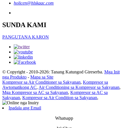
holicen@hlskaac.com
SUNDA KAMI
PANGUTANA KARON
© Copyright - 2010-2026: Tanang Katungod Gireserba.
Mga Init
nga Produkto
-
Mapa sa Site
Kompresor sa Air Conditioner sa Sakyanan
,
Kompresor sa
Awtomatikong AC
,
Air Conditioning sa Kompresor sa Sakyanan
,
Mga Kompresor sa AC sa Sakyanan
,
Kompresor sa AC sa
Sakyanan
,
Kompresor sa Air Condition sa Sakyanan
,
Ipadala ang Email
Whatsapp