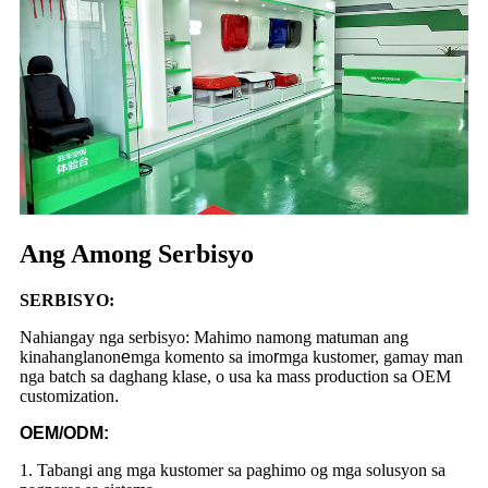
Ang Among Serbisyo
SERBISYO:
Nahiangay nga serbisyo: Mahimo namong matuman ang
kinahanglanon
e
mga komento sa imo
r
mga kustomer, gamay man
nga batch sa daghang klase, o usa ka mass production sa OEM
customization
.
OEM/ODM:
1. Tabangi ang mga kustomer sa paghimo og mga solusyon sa