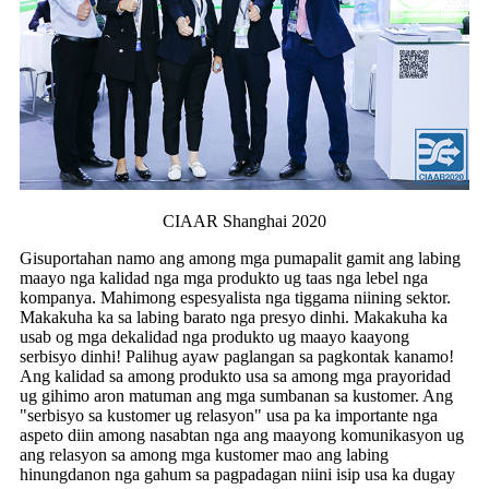
CIAAR Shanghai 2020
Gisuportahan namo ang among mga pumapalit gamit ang labing
maayo nga kalidad nga mga produkto ug taas nga lebel nga
kompanya. Mahimong espesyalista nga tiggama niining sektor.
Makakuha ka sa labing barato nga presyo dinhi. Makakuha ka
usab og mga dekalidad nga produkto ug maayo kaayong
serbisyo dinhi! Palihug ayaw paglangan sa pagkontak kanamo!
Ang kalidad sa among produkto usa sa among mga prayoridad
ug gihimo aron matuman ang mga sumbanan sa kustomer. Ang
"serbisyo sa kustomer ug relasyon" usa pa ka importante nga
aspeto diin among nasabtan nga ang maayong komunikasyon ug
ang relasyon sa among mga kustomer mao ang labing
hinungdanon nga gahum sa pagpadagan niini isip usa ka dugay