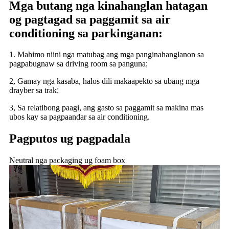
Mga butang nga kinahanglan hatagan
og pagtagad sa paggamit sa air
conditioning sa parkinganan:
1. Mahimo niini nga matubag ang mga panginahanglanon sa
pagpabugnaw sa driving room sa panguna
;
2, Gamay nga kasaba, halos dili makaapekto sa ubang mga
drayber sa trak
;
3, Sa relatibong paagi, ang gasto sa paggamit sa makina mas
ubos kay sa pagpaandar sa air conditioning.
Pagputos ug pagpadala
Neutral nga packaging ug foam box