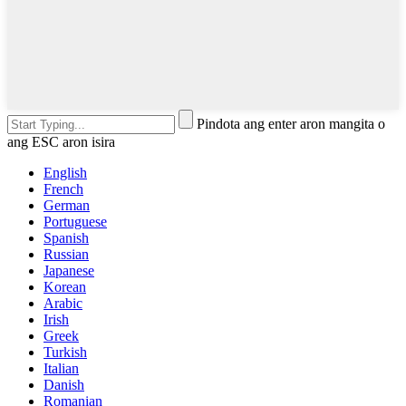
Pindota ang enter aron mangita o
ang ESC aron isira
English
French
German
Portuguese
Spanish
Russian
Japanese
Korean
Arabic
Irish
Greek
Turkish
Italian
Danish
Romanian