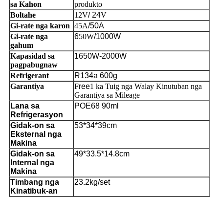
sa Kahon
produkto
Boltahe
12V
/ 24
V
Gi-rate nga karon
45A
/50A
Gi-rate nga
6
50W
/1000W
gahum
Kapasidad sa
1650W
-2000W
pagpabugnaw
Refrigerant
R134a 600g
Garantiya
F
ree
1 ka Tuig nga Walay Kinutuban nga
Garantiya sa Mileage
Lana sa
POE68 90ml
Refrigerasyon
Gidak-on sa
53*34*39cm
Eksternal nga
Makina
Gidak-on sa
49*33.5*14.8cm
Internal nga
Makina
Timbang nga
23.2kg/set
Kinatibuk-an