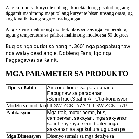
Ang kordon sa kuryente dali nga konektado ug gisulod, ug ang
tiggamit mahimong maputol ang kuryente bisan unsang orasa, ug
ang kinatibuk-ang seguro madugangan.
Ang sistema mahimong molihok ubos sa taas nga temperatura,
ug ang temperatura sa palibot mahimong moabot sa 50 degrees.
Bug-os nga outlet sa hangin, 360° nga pagpabugnaw
nga walay dead angle. Dobleng Fans, Igo nga
Pagpagawas sa Kainit.
MGA PARAMETER SA PRODUKTO
Tipo sa Bahin
Air conditioner sa paradahan /
Pabugnaw sa paradahan
/
S
emi
T
ruck
S
bahin
A
ir
C
tig-kondisyon
Modelo sa produkto
HLSW-ZCKT57A /
HLSW-ZCKT57
B
Aplikasyon
Mga trak, motor home, bus,
campervan, sakayan, mga sakyanan
sa inhenyeriya, semi-trailer, mga
sakyanan sa agrikultura ug uban pa
Mga Dimensyon
Disenyo sumala sa mga detalye sa