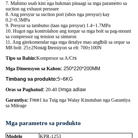
7. Mahimo usab kini nga hukman pinaagi sa mga parametro sa
suction ug exhaust pressure
8. Ang presyur sa suction port (ubos nga presyur) kay
0.2~0.3MPa
9. Presyur sa tambutso (taas nga presyur) 1.4~1.7MPa
10. Hugot nga kontrolahon ang torque sa mga bolt sa pag-mount
sa compressor ug tension sa sinturon
11. Ang girekomendar nga mga detalye mao ang
t
bili sa orque sa
M8 bolt: 25±2Nm
ug b
tensiyon sa elt: 700±100N
Tipo sa Bahin
:
Kompresor sa A/C
rs
Mga Dimensyon sa Kahon
:
250*220*200MM
Timbang sa produkto:
5~6KG
Oras sa Paghatud
:
20-40 D
mga adlaw
Garantiya
:
F
ree
1 ka Tuig nga Walay Kinutuban nga Garantiya
sa Mileage
Mga parametro sa produkto
Modelo
KPR-1253