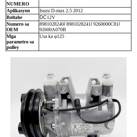
NUMERO
Aplikasyon
Isuzu D-max 2.5 2012
Boltahe
DC
12V
Numero sa
8981028240
/
8981028241
/
9260000C81
/
OEM
92600A070B
Mga
Usa ka φ125
parametro sa
pulley