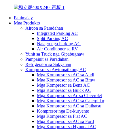
Panimalay
Mga Produkto
Aircon sa Paradahan
Integrated Parking AC
Split Parking AC
Natago nga Parking AC
Air Conditioner sa RV
Yunit sa Truck nga Gipabugnaw
Pampainit sa Paradahan
Refrigerator sa Sakyanan
Kompresor sa Awtomatikong AC
Mga Kompresor sa AC sa Audi
Mga Kompresor sa AC sa Bmw
Mga Kompresor sa Benz AC
Mga Kompresor sa Buick AC
Mga Kompresor sa Ac sa Chevrolet
Mga Kompresor sa AC sa Caterpillar
Mga Kompresor sa AC sa Daihatsu
Kompresor nga De-kuryente
Mga Kompresor sa Fiat AC
Mga Kompresor sa AC sa Ford
Mga Kompresor sa Hyundai AC