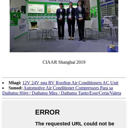
CIAAR Shanghai 2019
Miagi:
12V 24V nga RV Rooftop Air Conditioners AC Unit
Sunod:
Automotive Air Conditioner Compressors Para sa
Daihatsu Hijet / Daihatsu Mira / Daihatsu Tanto/Esse/Ceria/Valera