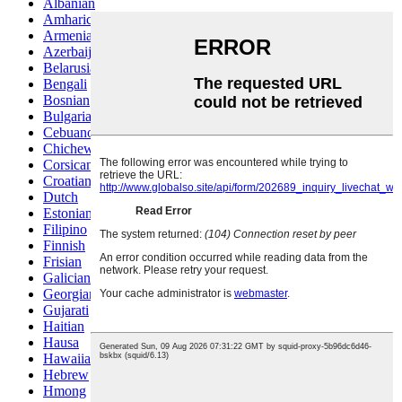
Albanian
Amharic
Armenian
Azerbaijani
Belarusian
Bengali
Bosnian
Bulgarian
Cebuano
Chichewa
Corsican
Croatian
Dutch
Estonian
Filipino
Finnish
Frisian
Galician
Georgian
Gujarati
Haitian
Hausa
Hawaiian
Hebrew
Hmong