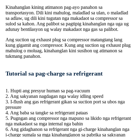
Kinahanglan kining atimanon pag-ayo panahon sa
transportasyon. Dili kini mahulog, maladlad sa ulan, o maladlad
sa adlaw, ug dili kini tugutan nga makadaot sa compressor sa
sulod sa kahon. Ang palibot sa pagtipig kinahanglan nga uga ug
adunay bentilasyon ug walay makadaot nga gas sa palibot.
Ang suction ug exhaust plug sa compressor matangtang lang
kung gigamit ang compressor. Kung ang suction ug exhaust plug
mahulog o moluag, kinahanglan kini susihon ug atimanon sa
tukmang panahon.
Tutorial sa pag-charge sa refrigerant
1. Hupti ang presyur human sa pag-vacuum
2. Ang sakyanan nagdagan nga walay idling speed
3. I-flush ang gas refrigerant gikan sa suction port sa ubos nga
pressure
4. Ang baba sa tangke sa refrigerant pataas
5. Pugngan ang compressor nga mapuno sa likido nga refrigerant
nga makadaot sa mga internal nga bahin
6. Ang gidaghanon sa refrigerant nga gi-charge kinahanglan nga
i-charge sumala sa mga kinahanglanon sa pabrika sa sakyanan