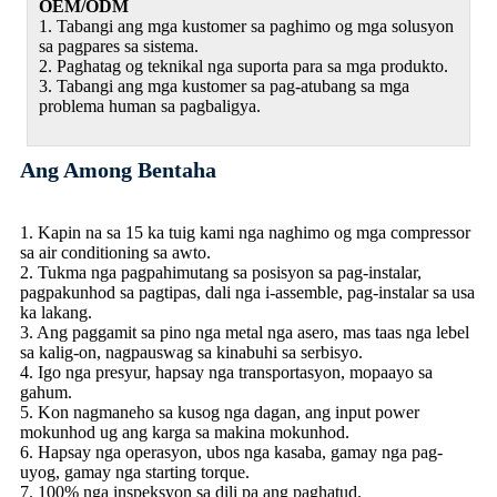
OEM/ODM
1. Tabangi ang mga kustomer sa paghimo og mga solusyon
sa pagpares sa sistema.
2. Paghatag og teknikal nga suporta para sa mga produkto.
3. Tabangi ang mga kustomer sa pag-atubang sa mga
problema human sa pagbaligya.
Ang Among Bentaha
1. Kapin na sa 15 ka tuig kami nga naghimo og mga compressor
sa air conditioning sa awto.
2. Tukma nga pagpahimutang sa posisyon sa pag-instalar,
pagpakunhod sa pagtipas, dali nga i-assemble, pag-instalar sa usa
ka lakang.
3. Ang paggamit sa pino nga metal nga asero, mas taas nga lebel
sa kalig-on, nagpauswag sa kinabuhi sa serbisyo.
4. Igo nga presyur, hapsay nga transportasyon, mopaayo sa
gahum.
5. Kon nagmaneho sa kusog nga dagan, ang input power
mokunhod ug ang karga sa makina mokunhod.
6. Hapsay nga operasyon, ubos nga kasaba, gamay nga pag-
uyog, gamay nga starting torque.
7. 100% nga inspeksyon sa dili pa ang paghatud.